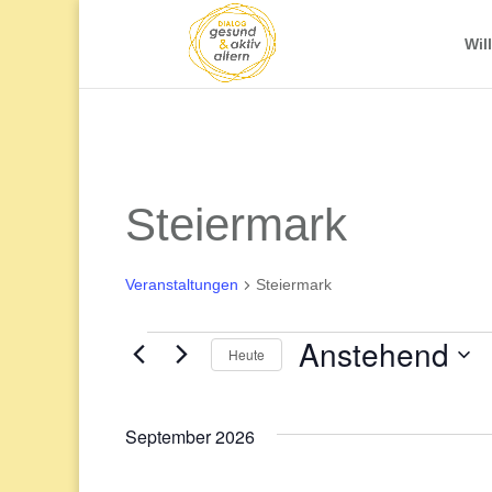
Wil
Steiermark
Veranstaltungen
Steiermark
Anstehend
Veranstaltungen
Heute
Datum
wählen.
September 2026