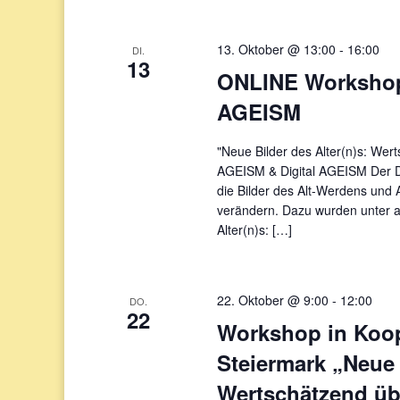
13. Oktober @ 13:00
-
16:00
DI.
13
ONLINE Workshop 
AGEISM
"Neue Bilder des Alter(n)s: Wer
AGEISM & Digital AGEISM Der Di
die Bilder des Alt-Werdens und A
verändern. Dazu wurden unter 
Alter(n)s: […]
22. Oktober @ 9:00
-
12:00
DO.
22
Workshop in Koop
Steiermark „Neue 
Wertschätzend üb