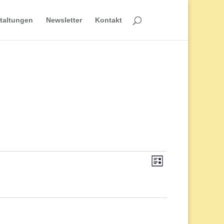
taltungen
Newsletter
Kontakt
Veranstaltun
Ansichten-
Liste
Ansichten-
Navigation
Navigation