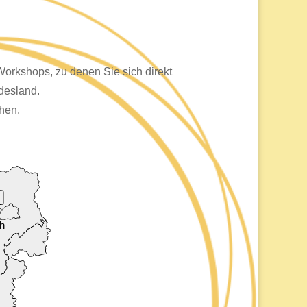
e Workshops, zu denen Sie sich direkt
desland.
ehen.
ch