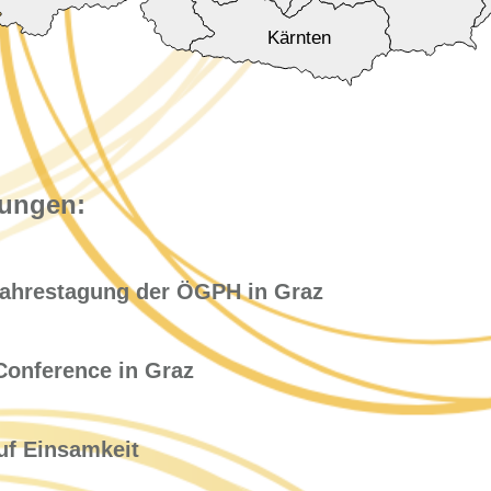
Kärnten
tungen:
ahrestagung der ÖGPH in Graz
onference in Graz
f Einsamkeit