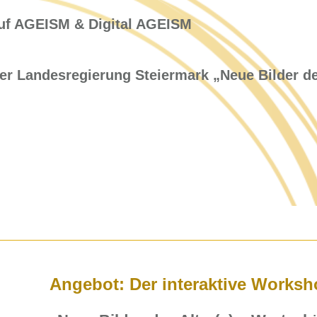
uf AGEISM & Digital AGEISM
er Landesregierung Steiermark „Neue Bilder de
Angebot: Der interaktive Works