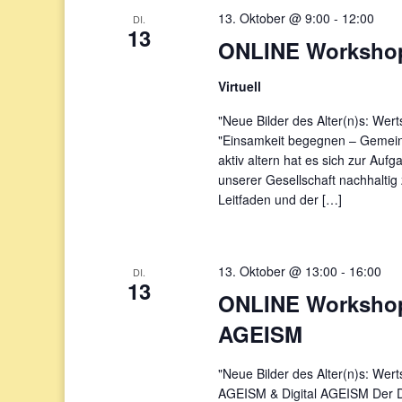
13. Oktober @ 9:00
-
12:00
DI.
13
ONLINE Workshop
Virtuell
"Neue Bilder des Alter(n)s: Wer
"Einsamkeit begegnen – Gemeins
aktiv altern hat es sich zur Auf
unserer Gesellschaft nachhalti
Leitfaden und der […]
13. Oktober @ 13:00
-
16:00
DI.
13
ONLINE Workshop 
AGEISM
"Neue Bilder des Alter(n)s: Wer
AGEISM & Digital AGEISM Der Di