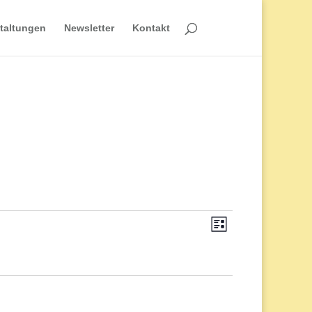
taltungen
Newsletter
Kontakt
Veranstaltun
Ansichten-
Liste
Ansichten-
Navigation
Navigation