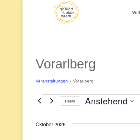
Wil
Vorarlberg
Veranstaltungen
Vorarlberg
Anstehend
Veranstaltungen
Heute
Datum
wählen.
Oktober 2026