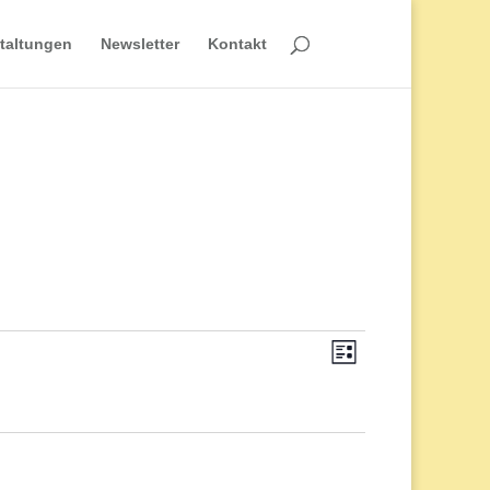
taltungen
Newsletter
Kontakt
Veranstaltun
Ansichten-
Liste
Ansichten-
Navigation
Navigation