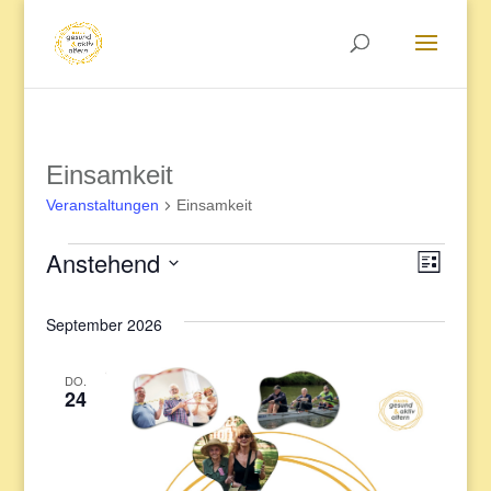
Einsamkeit
Veranstaltungen
Einsamkeit
Anstehend
Veranstaltungen
Veran
Ansic
Liste
Datum
Ansic
September 2026
Navig
wählen.
Navig
DO.
24