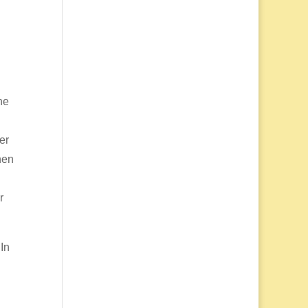
he
er
nen
r
In