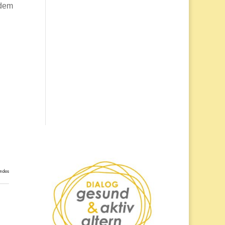
 dem
n