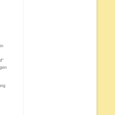
in
d“
ngen
ung