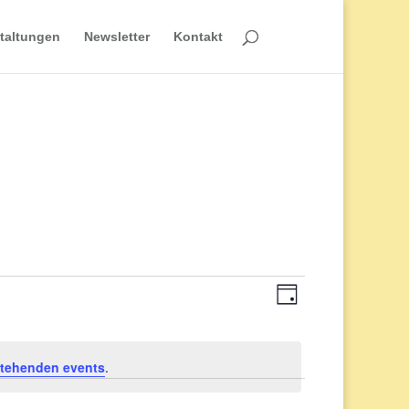
taltungen
Newsletter
Kontakt
Veranstaltun
Ansichten-
Tag
Ansichten-
Navigation
tehenden events
.
Navigation