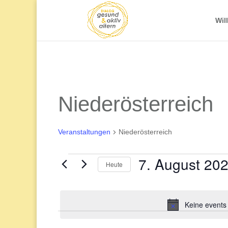
Wil
Niederösterreich
Veranstaltungen
Niederösterreich
7. August 20
Veranstaltungen
Heute
Datum
for
wählen.
Keine events
7.