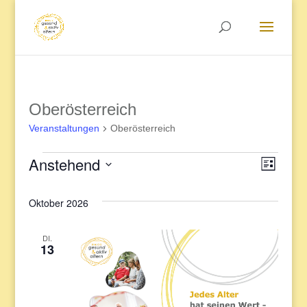
Oberösterreich
Veranstaltungen
Oberösterreich
Anstehend
Veranstaltungen
Veran
Ansic
Liste
Datum
Ansic
Oktober 2026
Navig
wählen.
Navig
DI.
13