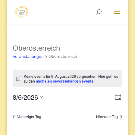
Oberösterreich
Veranstaltungen
Oberösterreich
Veranstaltungen
Keine events für 6. August 2026 vorgesehen. Hier geht es
Notice
zu den
nächsten bevorstehenden events
.
for
8/6/2026
Veran
Ansic
Tag
6.
Datum
Ansic
Navig
wählen.
Vorheriger Tag
Nächster Tag
August
Navig