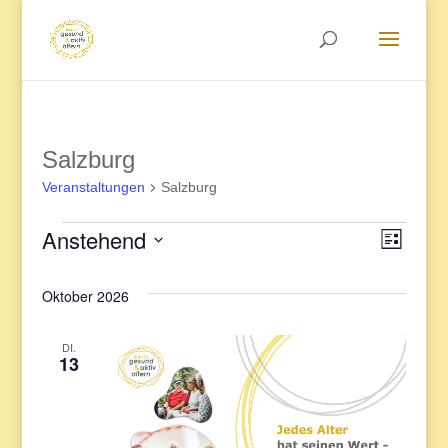
Salzburg
Veranstaltungen
Salzburg
Anstehend
Veranstaltungen
Veran
Ansic
Liste
Datum
Ansic
Oktober 2026
Navig
wählen.
Navig
DI.
13