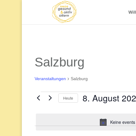
Wil
Salzburg
Veranstaltungen
Salzburg
8. August 20
Veranstaltungen
Heute
Datum
for
wählen.
Keine events
8.