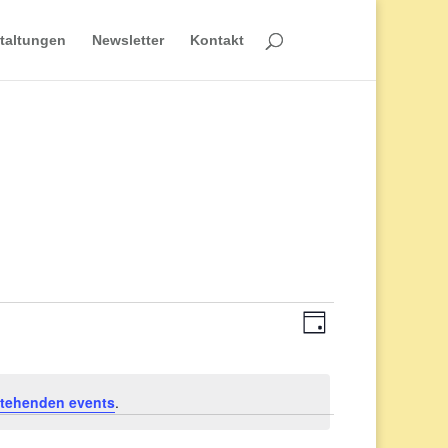
taltungen
Newsletter
Kontakt
Veranstaltun
Ansichten-
Tag
Ansichten-
Navigation
tehenden events
.
Navigation